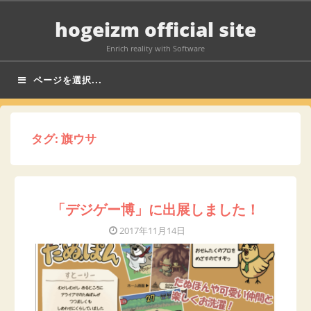
コ
hogeizm official site
ン
テ
Enrich reality with Software
ン
ページを選択...
ツ
へ
ス
タグ:
旗ウサ
キ
ッ
プ
「デジゲー博」に出展しました！
2017年11月14日