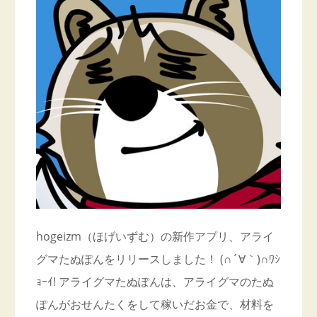
hogeizm（ほげいずむ）の新作アプリ、アライ
グマたぬぽんをリリースしました！ (∩´∀｀)∩ﾜｼ
ｮｰｲ! アライグマたぬぽんは、アライグマのたぬ
ぽんがおせんたくをして稼いだお金で、材料を