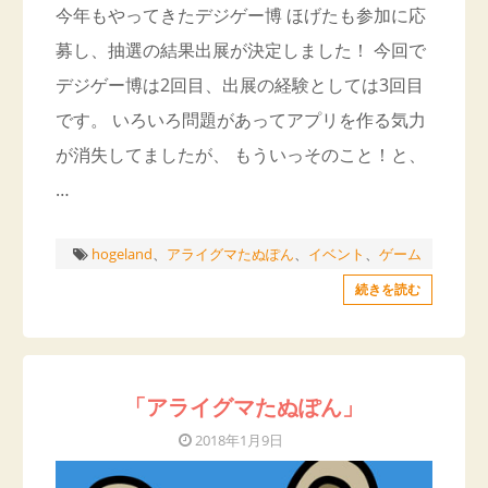
今年もやってきたデジゲー博 ほげたも参加に応
募し、抽選の結果出展が決定しました！ 今回で
デジゲー博は2回目、出展の経験としては3回目
です。 いろいろ問題があってアプリを作る気力
が消失してましたが、 もういっそのこと！と、
…
hogeland
、
アライグマたぬぽん
、
イベント
、
ゲーム
続きを読む
「アライグマたぬぽん」
2018年1月9日