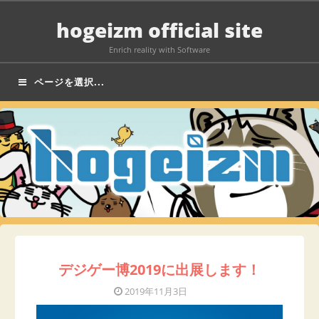
コ
hogeizm official site
ン
テ
Enrich reality with Software
ン
ページを選択...
ツ
へ
ス
キ
ッ
プ
デジゲー博2019に出展します！
2019年11月3日